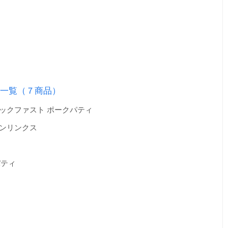
品一覧（７商品）
レックファスト ポークパティ
キンリンクス
パティ