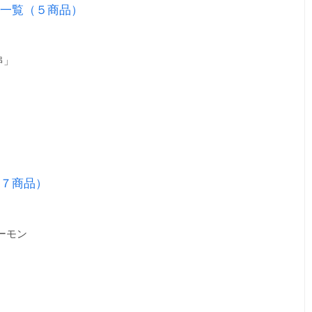
品一覧（５商品）
串」
７商品）
ーモン