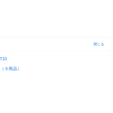
10
（９商品）