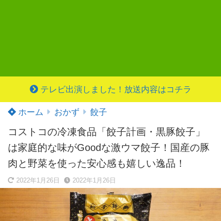
テレビ出演しました！放送内容はコチラ
ホーム
おかず
餃子
コストコの冷凍食品「餃子計画・黒豚餃子」
は家庭的な味がGoodな激ウマ餃子！国産の豚
肉と野菜を使った安心感も嬉しい逸品！
2022年1月26日
2022年1月26日