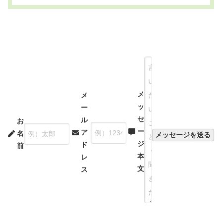
メ
メ
ッ
ー
セ
ル
お
ー
ア
名
ジ
ド
前
本
レ
文
ス