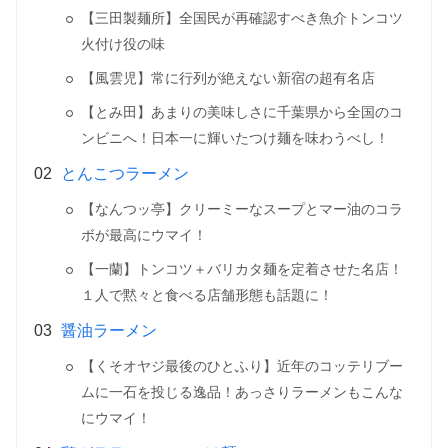
【三田製麺所】全国民が再確認すべき魚介トンコツ
火付け役の味
【風雲児】常に行列が絶えない新宿の超有名店
【とみ田】あまりの美味しさに千葉県から全国のコ
ンビニへ！日本一に輝いたつけ麺を味わうべし！
とんこつラーメン
【なんつッ亭】クリーミーなスープとマー油のコラ
ボが最高にウマイ！
【一蘭】トンコツ＋バリカタ麺を定着させた名店！
１人で黙々と食べる店舗形態も話題に！
醤油ラーメン
【くそオヤジ最後のひとふり】近年のコッテリブー
ムに一石を投じる逸品！あっさりラーメンもこんな
にウマイ！