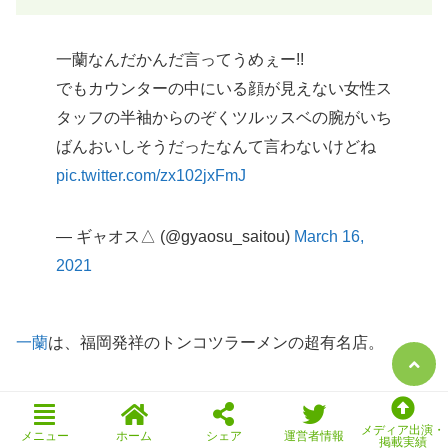
一蘭なんだかんだ言ってうめぇー!!
でもカウンターの中にいる顔が見えない女性ス
タッフの半袖からのぞくツルッスベの腕がいち
ばんおいしそうだったなんて言わないけどね
pic.twitter.com/zx102jxFmJ
— ギャオス△ (@gyaosu_saitou)
March 16,
2021
一蘭
は、福岡発祥のトンコツラーメンの超有名店。
今では、全国にチェーン展開されるほど人気になりまし
メディア出演・
た。
メニュー
ホーム
シェア
運営者情報
掲載実績