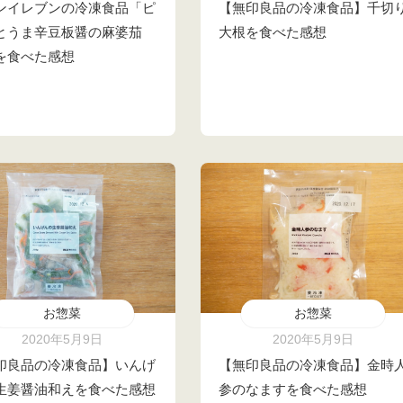
ンイレブンの冷凍食品「ピ
【無印良品の冷凍食品】千切
とうま辛豆板醤の麻婆茄
大根を食べた感想
を食べた感想
お惣菜
お惣菜
2020年5月9日
2020年5月9日
印良品の冷凍食品】いんげ
【無印良品の冷凍食品】金時
生姜醤油和えを食べた感想
参のなますを食べた感想