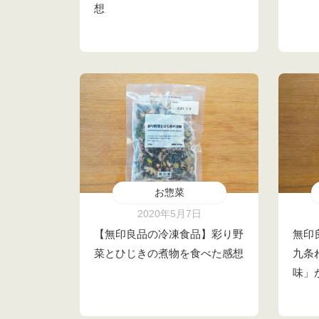
想
お惣菜
2020年5月7日
【無印良品の冷凍食品】彩り野
無印
菜とひじきの煮物を食べた感想
九条
味」