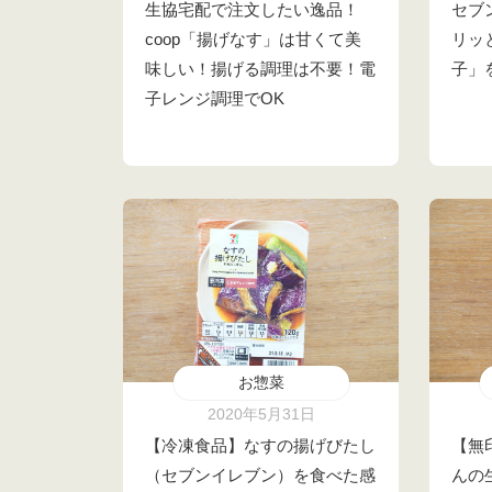
生協宅配で注文したい逸品！
セブ
coop「揚げなす」は甘くて美
リッ
味しい！揚げる調理は不要！電
子」
子レンジ調理でOK
お惣菜
2020年5月31日
【冷凍食品】なすの揚げびたし
【無
（セブンイレブン）を食べた感
んの