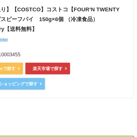
り】【COSTCO】コストコ【FOUR’N TWENTY
スビーフパイ 150g×6個 （冷凍食品）
erry【送料無料】
inker
:10003455
onで探す
楽天市場で探す
ooショッピングで探す