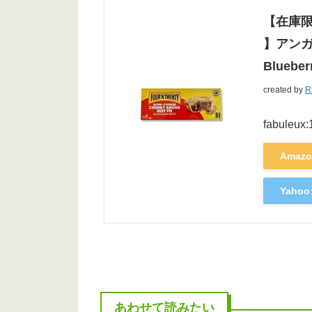
【在庫限
】アンガ
Blueb
created by
R
fabuleux
Amaz
Yah
あわせて読みたい