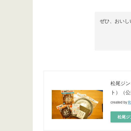
ぜひ、おいし
松尾ジン
ト）（公
created by
R
松尾ジ