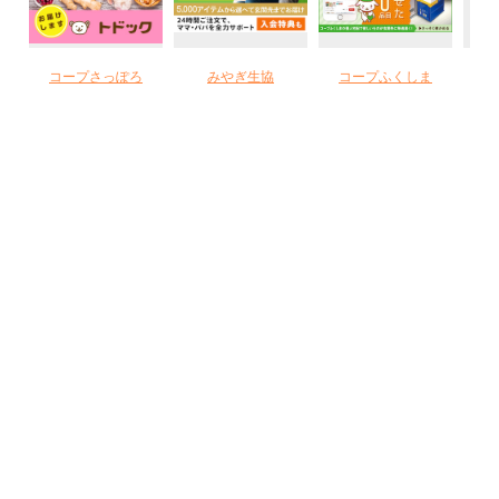
コープさっぽろ
みやぎ生協
コープふくしま