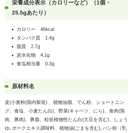
栄養成分表示（カロリーなど）（1個・
25.5gあたり）
カロリー 46kcal
タンパク質 1.4g
脂質 2.7g
炭水化物 4.1g
食塩相当量 0.3g
原材料名
皮(小麦粉(国内製造) 、植物油脂、でん粉、ショートニン
グ、食塩、小麦たん白)、野菜(キャベツ、にら)、食肉(鶏
肉、豚肉)、豚脂、粒状植物性たん白(大豆を含む)、しょう
ゆ､ポークエキス調味料、植物油(ごまを含む)､パン粉（乳