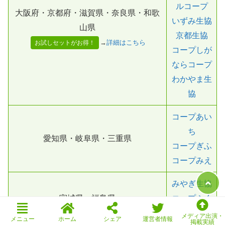
ルコープ
大阪府・京都府・滋賀県・奈良県・和歌
いずみ生協
山県
京都生協
→
詳細はこちら
お試しセットがお得！
コープしが
ならコープ
わかやま生
協
コープあい
ち
愛知県・岐阜県・三重県
コープぎふ
コープみえ
みやぎ生協
宮城県・福島県
コープふく
しま
メディア出演・
メニュー
ホーム
シェア
運営者情報
掲載実績