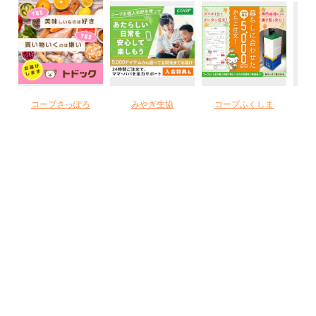
コープさっぽろ
みやぎ生協
コープふくしま