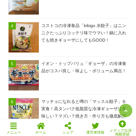
コストコの冷凍食品「bibigo 水餃子」はニン
ニクたっぷりコッテリ味でウマい！鍋に入れ
ても焼きギョーザにしてもGOOD！
イオン・トップバリュ「ギョーザ」の冷凍食
品がコスパ良し・味よし・ボリューム満点！
マッチョになれると噂の「マッスル餃子」を
実食！高タンパク低脂質な冷凍ギョーザは美
味しい？マズい？焼き方・作り方も徹底解説
メディア出演・
メニュー
ホーム
シェア
運営者情報
掲載実績