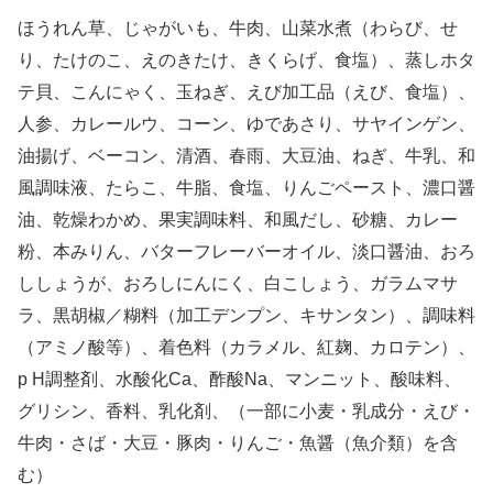
ほうれん草、じゃがいも、牛肉、山菜水煮（わらび、せ
り、たけのこ、えのきたけ、きくらげ、食塩）、蒸しホタ
テ貝、こんにゃく、玉ねぎ、えび加工品（えび、食塩）、
人参、カレールウ、コーン、ゆであさり、サヤインゲン、
油揚げ、ベーコン、清酒、春雨、大豆油、ねぎ、牛乳、和
風調味液、たらこ、牛脂、食塩、りんごペースト、濃口醤
油、乾燥わかめ、果実調味料、和風だし、砂糖、カレー
粉、本みりん、バターフレーバーオイル、淡口醤油、おろ
ししょうが、おろしにんにく、白こしょう、ガラムマサ
ラ、黒胡椒／糊料（加工デンプン、キサンタン）、調味料
（アミノ酸等）、着色料（カラメル、紅麹、カロテン）、
p H調整剤、水酸化Ca、酢酸Na、マンニット、酸味料、
グリシン、香料、乳化剤、（一部に小麦・乳成分・えび・
牛肉・さば・大豆・豚肉・りんご・魚醤（魚介類）を含
む）