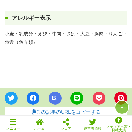
アレルギー表示
小麦・乳成分・えび・牛肉・さば・大豆・豚肉・りんご・
魚醤（魚介類）
B!
この記事のURLをコピーする
メディア出演・
カテゴリー：
メニュー
ホーム
シェア
運営者情報
食宅便
掲載実績