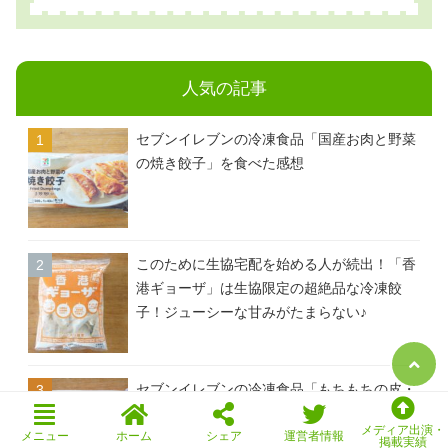
人気の記事
セブンイレブンの冷凍食品「国産お肉と野菜
の焼き餃子」を食べた感想
このために生協宅配を始める人が続出！「香
港ギョーザ」は生協限定の超絶品な冷凍餃
子！ジューシーな甘みがたまらない♪
セブンイレブンの冷凍食品「もちもちの皮・
海老蒸し餃子」を食べた感想
メディア出演・
メニュー
ホーム
シェア
運営者情報
掲載実績