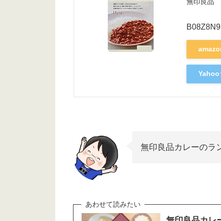
無印良品
B08Z8N
amaz
Yah
無印良品カレーのラ
無印良品カレ