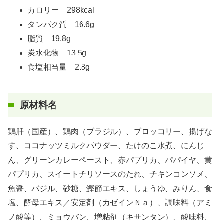
カロリー 298kcal
タンパク質 16.6g
脂質 19.8g
炭水化物 13.5g
食塩相当量 2.8g
原材料名
鶏肝（国産）、鶏肉（ブラジル）、ブロッコリー、揚げな
す、ココナッツミルクパウダー、たけのこ水煮、にんじ
ん、グリーンカレーペースト、赤パプリカ、パパイヤ、黄
パプリカ、スイートチリソースのたれ、チキンコンソメ、
魚醤、バジル、砂糖、鰹節エキス、しょうゆ、みりん、食
塩、酵母エキス／安定剤（カゼインＮａ）、調味料（アミ
ノ酸等）、ミョウバン、増粘剤（キサンタン）、酸味料、