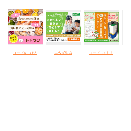
コープさっぽろ
みやぎ生協
コープふくしま