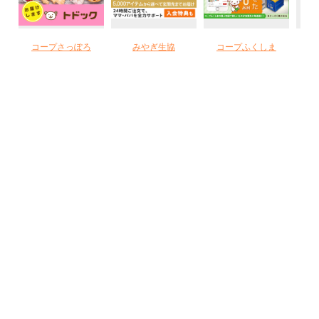
コープさっぽろ
みやぎ生協
コープふくしま