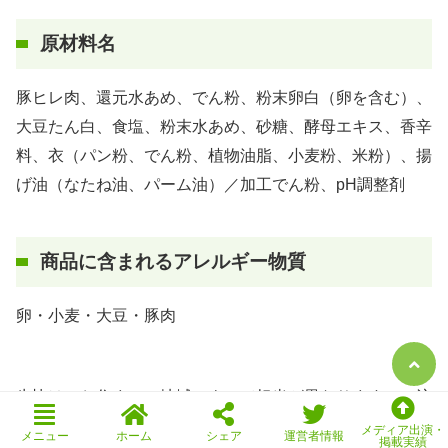
原材料名
豚ヒレ肉、還元水あめ、でん粉、粉末卵白（卵を含む）、
大豆たん白、食塩、粉末水あめ、砂糖、酵母エキス、香辛
料、衣（パン粉、でん粉、植物油脂、小麦粉、米粉）、揚
げ油（なたね油、パーム油）／加工でん粉、pH調整剤
商品に含まれるアレルギー物質
卵・小麦・大豆・豚肉
生協は、お住まいの地域によって担当が異なりますので注
意してください。
メディア出演・
メニュー
ホーム
シェア
運営者情報
掲載実績