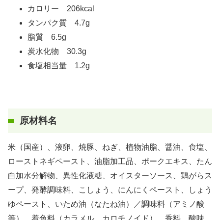
カロリー 206kcal
タンパク質 4.7g
脂質 6.5g
炭水化物 30.3g
食塩相当量 1.2g
原材料名
米（国産）、液卵、焼豚、ねぎ、植物油脂、醤油、食塩、
ローストネギペースト、油脂加工品、ポークエキス、たん
白加水分解物、異性化液糖、オイスターソース、鶏がらス
ープ、発酵調味料、こしょう、にんにくペースト、しょう
ゆペースト、いため油（なたね油）／調味料（アミノ酸
等）、着色料（カラメル、カロチノイド）、香料、酸味