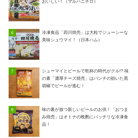
おいしい！（マルハニチロ）
冷凍食品「四川焼売」は大粒でジューシーな
美味シュウマイ！（日本ハム）
シューマイとビールで乾杯の時代がクル!? 味
の素「濃厚チーズ焼売」はパンチの効いた黒
胡椒でビールが進む！
味の素が放つ新しいビールのお供！「おつま
み焼売」はオトナの晩酌にバッチリな冷凍食
品！